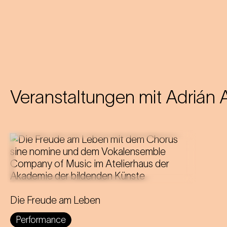
Veranstaltungen mit
Adrián 
Eine dreistöckige Klanglandschaft, in
der zeitgenössische Chormusik auf
die zeitlosen Klänge von Johann
Die Freude am Leben
Strauss trifft.
Performance