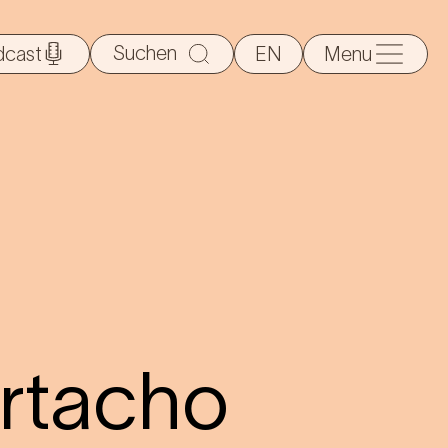
Suche
dcast
EN
Menu
nach:
Artacho