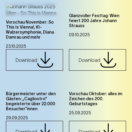
Glanzvoller Festtag: Wien
feiert 200 Jahre Johann
Vorschau November: So
Strauss
This Is Vienna!, KI-
Walzersymphonie, Diana
09.10.2025
Damrau und mehr
23.10.2025
Download
Download
Bürgermeister unter den
Vorschau Oktober: alles im
Gästen: „Cagliostro"
Zeichen des 200.
begeisterte über 22.000
Geburtstages
Besucher*innen
25.09.2025
29.09.2025
Download
Download