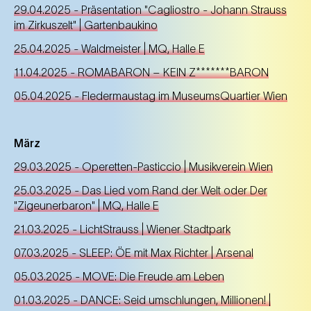
29.04.2025 - Präsentation "Cagliostro - Johann Strauss
im Zirkuszelt" | Gartenbaukino
25.04.2025 - Waldmeister | MQ, Halle E
11.04.2025 -
R
OMABARON – KEIN Z*******BARON
05.04.2025 - Fledermaustag im MuseumsQuartier Wien
März
29.03.2025 - Operetten-Pasticcio | Musikverein Wien
25.03.2025 - Das Lied vom Rand der Welt oder Der
"Zigeunerbaron" | MQ, Halle E
21.03.2025 - LichtStrauss | Wiener Stadtpark
07.03.2025 - SLEEP: ÖE mit Max Richter | Arsenal
05.03.2025 - MOVE: Die Freude am Leben
01.03.2025 - DANCE: Seid umschlungen, Millionen! |