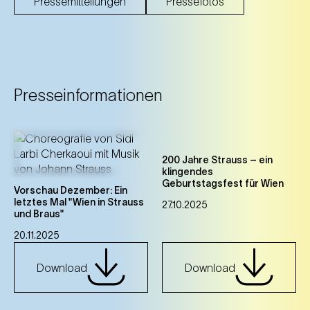
Pressemitteilungen
Pressefotos
Presseinformationen
200 Jahre Strauss – ein
klingendes
Geburtstagsfest für Wien
Vorschau Dezember: Ein
letztes Mal "Wien in Strauss
27.10.2025
und Braus"
20.11.2025
Download
Download