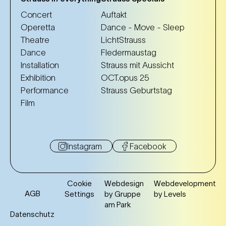
Concert
Auftakt
Operetta
Dance - Move - Sleep
Theatre
LichtStrauss
Dance
Fledermaustag
Installation
Strauss mit Aussicht
Exhibition
OCT.opus 25
Performance
Strauss Geburtstag
Film
Instagram
Facebook
Cookie
Webdesign
Webdevelopment
AGB
Settings
by Gruppe
by Levels
am Park
Datenschutz