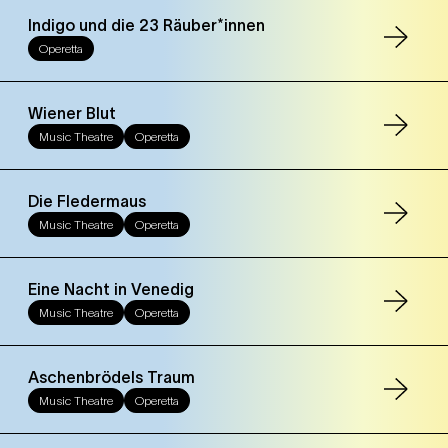
Indigo und die 23 Räuber*innen
Operetta
Wiener Blut
Music Theatre
Operetta
Die Fledermaus
Music Theatre
Operetta
Eine Nacht in Venedig
Music Theatre
Operetta
Aschenbrödels Traum
Music Theatre
Operetta