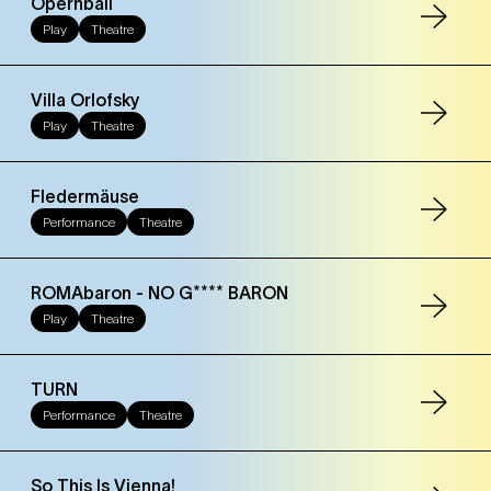
Opernball
Play
Theatre
Villa Orlofsky
Play
Theatre
Fledermäuse
Performance
Theatre
ROMAbaron - NO G**** BARON
Play
Theatre
TURN
Performance
Theatre
So This Is Vienna!