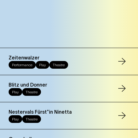
Zeitenwalzer
Performance
Play
Theatre
Blitz und Donner
Play
Theatre
Nestervals Fürst*in Ninetta
Play
Theatre