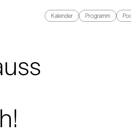
Kalender
Programm
Po
auss
h!