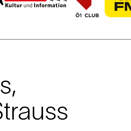
s,
trauss