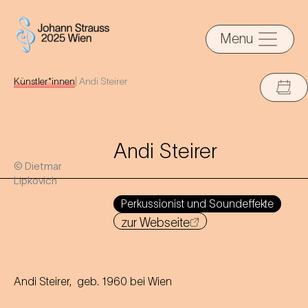
Menu
Künstler*innen
|
Andi Steirer
Andi Steirer
© Dietmar
Lipkovich
Perkussionist und Soundeffekte
zur Webseite
Andi Steirer, geb. 1960 bei Wien