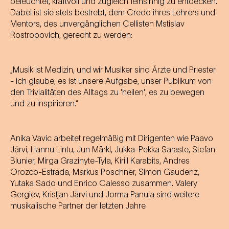
beleuchtet, kraftvoll und zugleich feinsinnig zu entdecken.
Dabei ist sie stets bestrebt, dem Credo ihres Lehrers und
Mentors, des unvergänglichen Cellisten Mstislav
Rostropovich, gerecht zu werden:
„Musik ist Medizin, und wir Musiker sind Ärzte und Priester
- ich glaube, es ist unsere Aufgabe, unser Publikum von
den Trivialitäten des Alltags zu 'heilen', es zu bewegen
und zu inspirieren.“
Anika Vavic arbeitet regelmäßig mit Dirigenten wie Paavo
Järvi, Hannu Lintu, Jun Märkl, Jukka-Pekka Saraste, Stefan
Blunier, Mirga Grazinyte-Tyla, Kirill Karabits, Andres
Orozco-Estrada, Markus Poschner, Simon Gaudenz,
Yutaka Sado und Enrico Calesso zusammen. Valery
Gergiev, Kristjan Järvi und Jorma Panula sind weitere
musikalische Partner der letzten Jahre