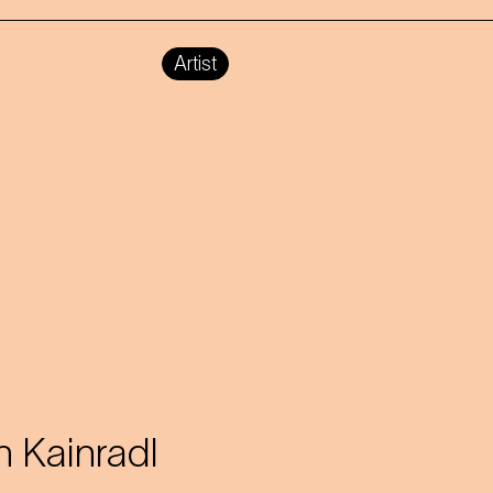
Artist
n Kainradl