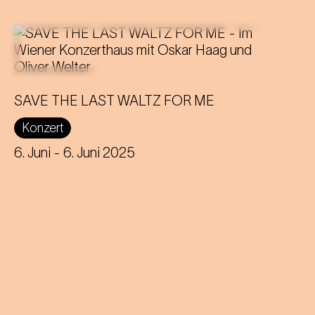
Am Jahrestag seines Begräbnisses
feiern wir die Wiederauferstehung
SAVE THE LAST WALTZ FOR ME
Strauss' mit einer Theater-Disko
Konzert
voller Emotionen!
6. Juni
- 6. Juni 2025