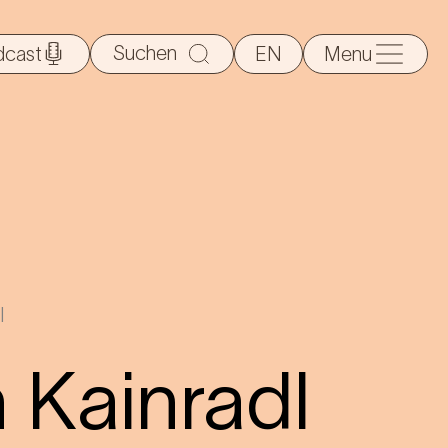
Suche
dcast
EN
Menu
nach:
l
n Kainradl