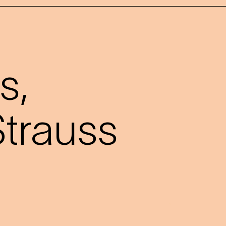
s,
trauss