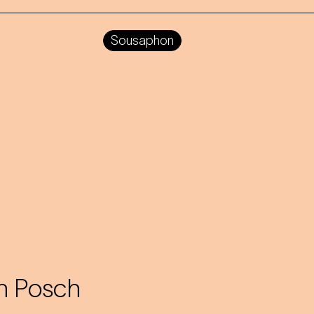
Sousaphon
an Posch