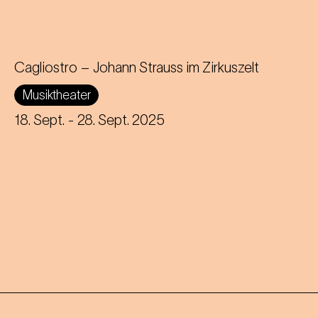
Cagliostro – Johann Strauss im Zirkuszelt
Musiktheater
Manege frei für Johann Strauss! In der
magischen Atmosphäre des Circus‐
18. Sept.
- 28. Sept. 2025
Theater Roncalli treffen die Melodien
von Johann Strauss auf Artistik.