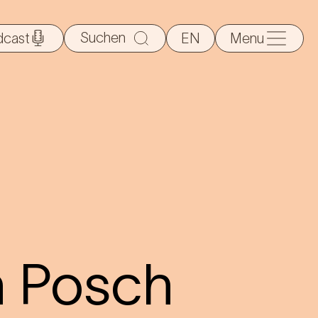
Suche
dcast
EN
Menu
nach:
n Posch