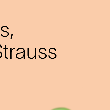
s,
trauss