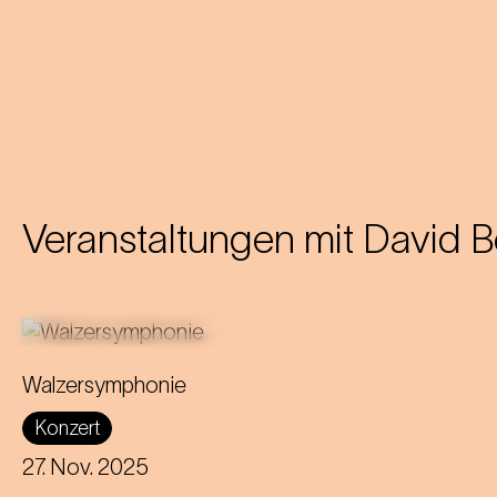
Veranstaltungen mit
David 
Walzersymphonie
KI-Forschung trifft auf Klassik: junge
Konzert
Komponist*innen kreieren mit einem
KI-Kompositionssystem eine neue
27. Nov. 2025
Walzersymphonie.