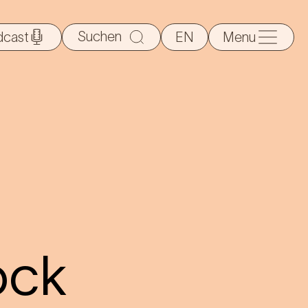
Suche
dcast
EN
Menu
nach:
ock