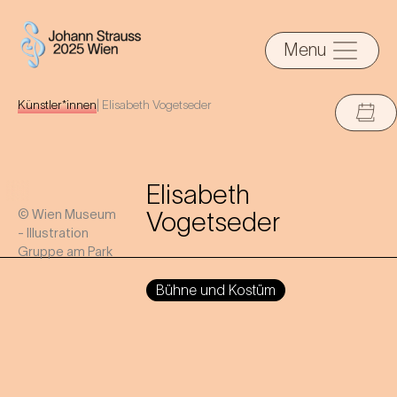
Menu
Künstler*innen
|
Elisabeth Vogetseder
Elisabeth
© Wien Museum
Vogetseder
- Illustration
Gruppe am Park
Bühne und Kostüm