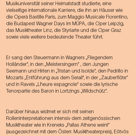
Musikuniversität seiner Heimatstadt studierte, eine
vielseitige internationale Karriere, die ihn an Häuser wie
die Operà Bastille Paris, zum Maggio Musicale Fiorentino,
die Budapest Wagner Days im MÜPA, die Oper Leipzig,
das Musiktheater Linz, die Styriarte und die Oper Graz
sowie viele weitere bedeutende Theater führt.
Er sang den Steuermann in Wagners „Fliegendem
Holländer“, in den „Meistersingern“ , den Jungen
Seemann und Hirten in „Tristan und Isolde“, den Pedrillo in
Mozarts „Entführung aus dem Serail“, in der „Zauberflöte“
und in Ravels „L´heure espagnole“ sowie die lyrische
Tenorpartie des Baron in Lortzings „Wildschütz“.
Darüber hinaus widmet er sich mit seinen
Rolleninterpretationen intensiv dem zeitgenössischen
Musiktheater wie in Kreneks „Pallas Athene weint“
(ausgezeichnet mit dem Österr. Musiktheaterpreis), Eötvös