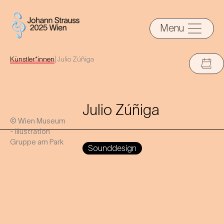
Menu
Künstler*innen
|
Julio Zúñiga
Julio Zúñiga
© Wien Museum
- Illustration
Gruppe am Park
Sounddesign