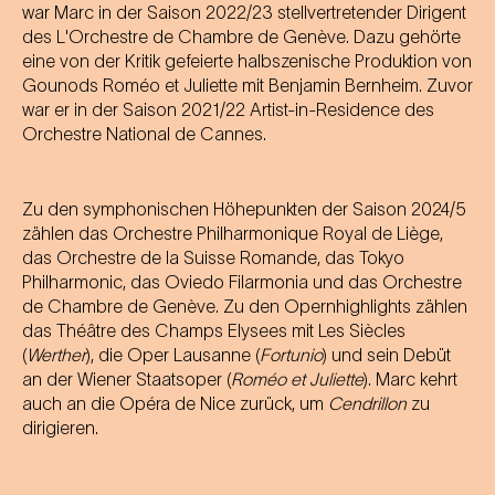
war Marc in der Saison 2022/23 stellvertretender Dirigent
des L'Orchestre de Chambre de Genève. Dazu gehörte
eine von der Kritik gefeierte halbszenische Produktion von
Gounods Roméo et Juliette mit Benjamin Bernheim. Zuvor
war er in der Saison 2021/22 Artist-in-Residence des
Orchestre National de Cannes.
Zu den symphonischen Höhepunkten der Saison 2024/5
zählen das Orchestre Philharmonique Royal de Liège,
das Orchestre de la Suisse Romande, das Tokyo
Philharmonic, das Oviedo Filarmonia und das Orchestre
de Chambre de Genève. Zu den Opernhighlights zählen
das Théâtre des Champs Elysees mit Les Siècles
(
Werther
), die Oper Lausanne (
Fortunio
) und sein Debüt
an der Wiener Staatsoper (
Roméo et Juliette
). Marc kehrt
auch an die Opéra de Nice zurück, um
Cendrillon
zu
dirigieren.