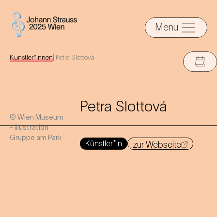
Menu
Künstler*innen
|
Petra Slottová
Petra Slottová
© Wien Museum
- Illustration
Gruppe am Park
Künstler*in
zur Webseite