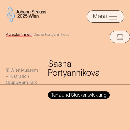
Menu
Künstler*innen
|
Sasha Portyannikova
Sasha
© Wien Museum
Portyannikova
- Illustration
Gruppe am Park
Tanz und Stückentwicklung