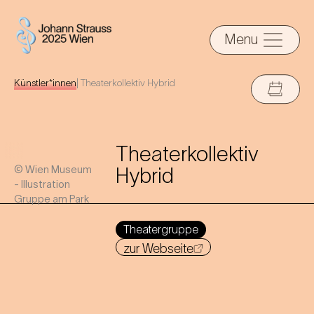
Menu
Künstler*innen
|
Theaterkollektiv Hybrid
Theaterkollektiv
© Wien Museum
Hybrid
- Illustration
Gruppe am Park
Theatergruppe
zur Webseite