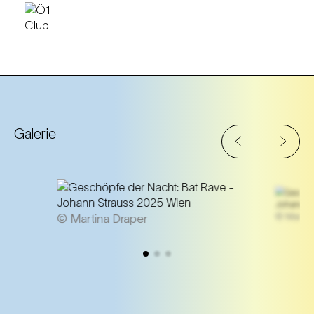
Galerie
© Martina
© Martina Draper