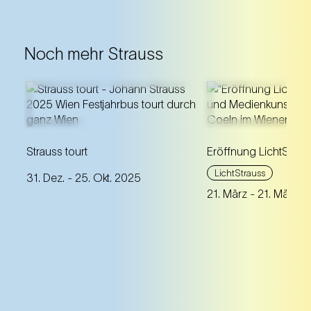
Noch mehr Strauss
Augen auf: Unser Festjahrbus
bringt Strauss' Musik in alle
Ein begehbares
Wiener Bezirke und schafft
Strauss tourt
Eröffnung LichtStrau
Lichtkunstwerk im
kulturelle Begegnungen.
Stadtpark inspirier
LichtStrauss
31. Dez.
- 25. Okt. 2025
starken Frauenfig
21. März
- 21. März 2
Strauss' Operetten