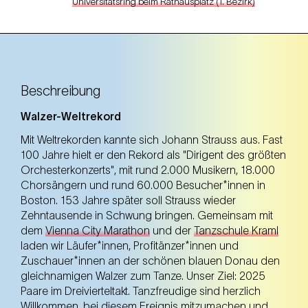
Universitätsring beim Rathausplatz (1. Bezirk)
Beschreibung
Walzer-Weltrekord
Mit Weltrekorden kannte sich Johann Strauss aus. Fast
100 Jahre hielt er den Rekord als "Dirigent des größten
Orchesterkonzerts", mit rund 2.000 Musikern, 18.000
Chorsängern und rund 60.000 Besucher*innen in
Boston. 153 Jahre später soll Strauss wieder
Zehntausende in Schwung bringen. Gemeinsam mit
dem
Vienna City Marathon
und der
Tanzschule Kraml
laden wir Läufer*innen, Profitänzer*innen und
Zuschauer*innen an der schönen blauen Donau den
gleichnamigen Walzer zum Tanze. Unser Ziel: 2025
Paare im Dreivierteltakt. Tanzfreudige sind herzlich
Willkommen, bei diesem Ereignis mitzumachen und