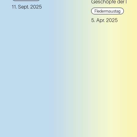
Geschöpfe der Nacht
untersucht der Künstler Marko
Im Anschluss an s
11. Sept. 2025
Marković die Manifestation
Biodiversitätssho
Fledermaustag
von Macht im öffentlichen
Dominik Eulberg di
5. Apr. 2025
Raum und verknüpft sie mit
einen Techno-Clu
der spekulativen Idee einer
Friedenssymphonie, ein Werk,
das Johann Strauss (Sohn) so
nie komponiert hat.