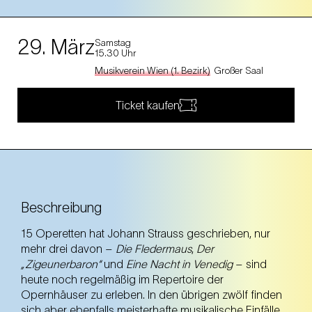
29. März
Samstag
15.30 Uhr
Musikverein Wien (1. Bezirk)
Großer Saal
Ticket kaufen
Beschreibung
15 Operetten hat Johann Strauss geschrieben, nur
mehr drei davon –
Die Fledermaus
,
Der
„Zigeunerbaron“
und
Eine Nacht in Venedig
– sind
heute noch regelmäßig im Repertoire der
Opernhäuser zu erleben. In den übrigen zwölf finden
sich aber ebenfalls meisterhafte musikalische Einfälle,