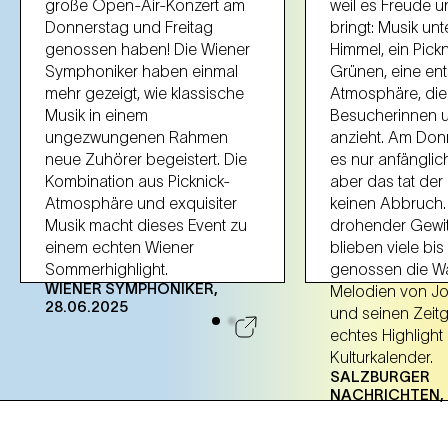
große Open-Air-Konzert am
weil es Freude u
Donnerstag und Freitag
bringt: Musik unt
genossen haben! Die Wiener
Himmel, ein Pickn
Symphoniker haben einmal
Grünen, eine en
mehr gezeigt, wie klassische
Atmosphäre, die 
Musik in einem
Besucherinnen 
ungezwungenen Rahmen
anzieht. Am Don
neue Zuhörer begeistert. Die
es nur anfänglic
Kombination aus Picknick-
aber das tat de
Atmosphäre und exquisiter
keinen Abbruch. 
Musik macht dieses Event zu
drohender Gewit
einem echten Wiener
blieben viele bi
Sommerhighlight.
genossen die Wa
WIENER SYMPHONIKER,
Melodien von Jo
28.06.2025
und seinen Zeit
echtes Highlight
Kulturkalender.
SALZBURGER
NACHRICHTEN, 