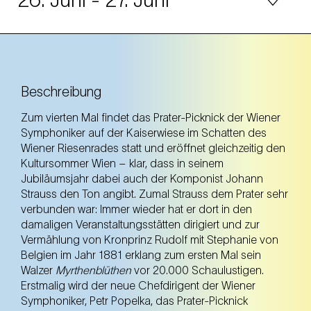
26. Juni
Donnerstag
19.30 Uhr
Kaiserwiese (2. Bezirk)
Beschreibung
Kaiserwiese (2. Bezirk)
Zum vierten Mal findet das Prater-Picknick der Wiener
Symphoniker auf der Kaiserwiese im Schatten des
Voraufführung
Wiener Riesenrades statt und eröffnet gleichzeitig den
Kultursommer Wien – klar, dass in seinem
Jubiläumsjahr dabei auch der Komponist Johann
Strauss den Ton angibt. Zumal Strauss dem Prater sehr
27. Juni
Freitag
verbunden war: Immer wieder hat er dort in den
19.30 Uhr
damaligen Veranstaltungsstätten dirigiert und zur
Kaiserwiese (2. Bezirk)
Vermählung von Kronprinz Rudolf mit Stephanie von
Kaiserwiese (2. Bezirk)
Belgien im Jahr 1881 erklang zum ersten Mal sein
Walzer
Myrthenblüthen
vor 20.000 Schaulustigen.
Erstmalig wird der neue Chefdirigent der Wiener
Symphoniker, Petr Popelka, das Prater-Picknick