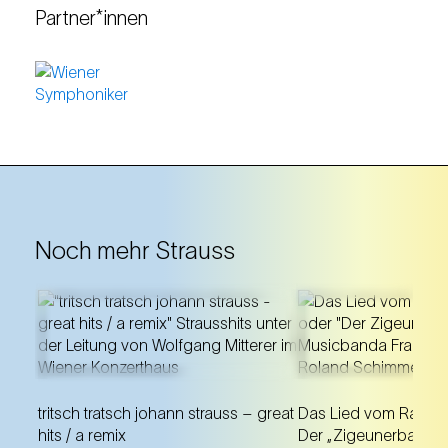
Partner*innen
Noch mehr Strauss
Eine fesselnde Uraufführung
Musiktheater nach
katapultiert 19 markante
Operette von Joh
Strauss-Hits ins heute.
in einer Neufassu
tritsch tratsch johann strauss – great
Das Lied vom Rand d
Musicbanda Franu
hits / a remix
Der „Zigeunerbaron“