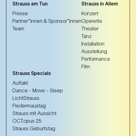
Strauss am Tun
Strauss in Allem
Presse
Konzert
Partner*innen & Sponsor*innen
Operette
Team
Theater
Tanz
Installation
Ausstellung
Performance
Film
Strauss Specials
Auftakt
Dance - Move - Sleep
LichtStrauss
Fledermaustag
Strauss mit Aussicht
OCT.opus 25
Strauss Geburtstag