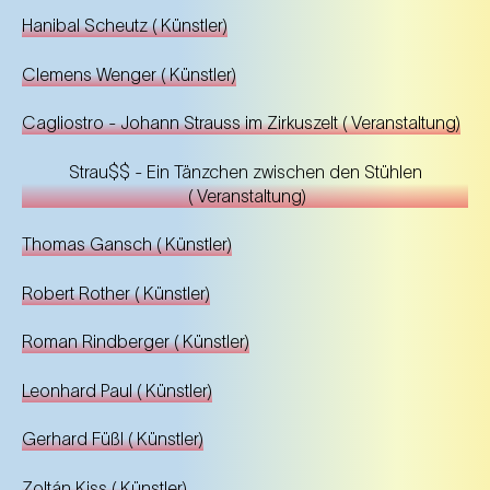
Hanibal Scheutz
(
Künstler
)
Clemens Wenger
(
Künstler
)
Cagliostro - Johann Strauss im Zirkuszelt
(
Veranstaltung
)
Strau$$ - Ein Tänzchen zwischen den Stühlen
(
Veranstaltung
)
Thomas Gansch
(
Künstler
)
Robert Rother
(
Künstler
)
Roman Rindberger
(
Künstler
)
Leonhard Paul
(
Künstler
)
Gerhard Füßl
(
Künstler
)
Zoltán Kiss
(
Künstler
)