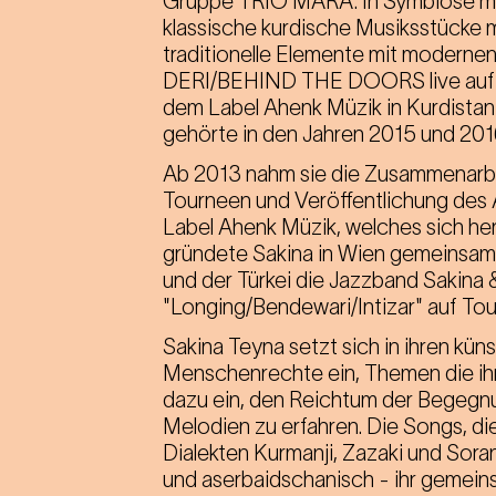
Gruppe TRIO MARA. In Symbiose mit 
klassische kurdische Musiksstücke m
traditionelle Elemente mit moderne
DERI/BEHIND THE DOORS live auf u
dem Label Ahenk Müzik in Kurdistan u
gehörte in den Jahren 2015 und 20
Ab 2013 nahm sie die Zusammenarbe
Tourneen und Veröffentlichung de
Label Ahenk Müzik, welches sich hera
gründete Sakina in Wien gemeinsam 
und der Türkei die Jazzband Sakina
"Longing/Bendewari/Intizar" auf Tou
Sakina Teyna setzt sich in ihren kün
Menschenrechte ein, Themen die ihr 
dazu ein, den Reichtum der Begegn
Melodien zu erfahren. Die Songs, die 
Dialekten Kurmanji, Zazaki und Soran
und aserbaidschanisch - ihr gemeins