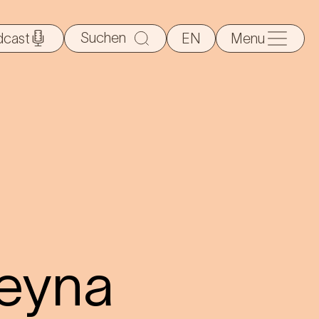
Suche
dcast
EN
Menu
nach:
Teyna