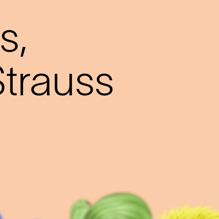
s,
trauss