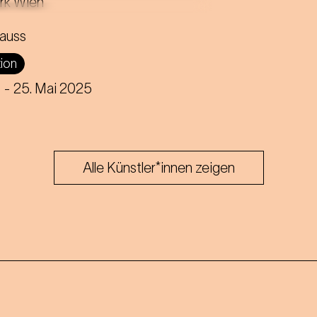
icht- und Medienkunstwerk im
r Stadtpark inspiriert von 7
rauss
en Frauenfiguren aus Strauss'
tion
etten.
z
- 25. Mai 2025
Alle Künstler*innen zeigen