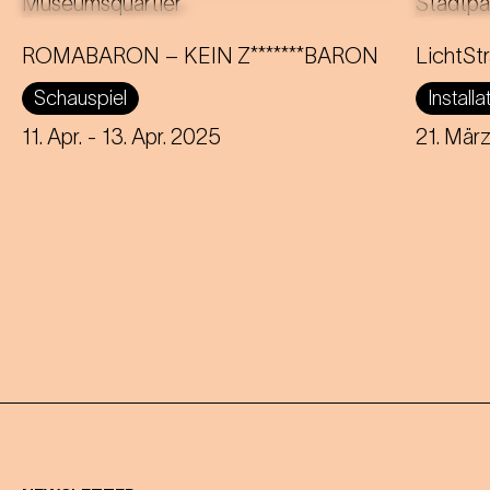
Ein L
Eine innovative Neuinterpretation der
Wiene
ROMABARON – KEIN Z*******BARON
LichtSt
berühmten Strauss Operette
stark
Schauspiel
Installa
beleuchtet Themen wie Identität und
Oper
soziale Ungleichheit.
11. Apr.
- 13. Apr. 2025
21. Mär