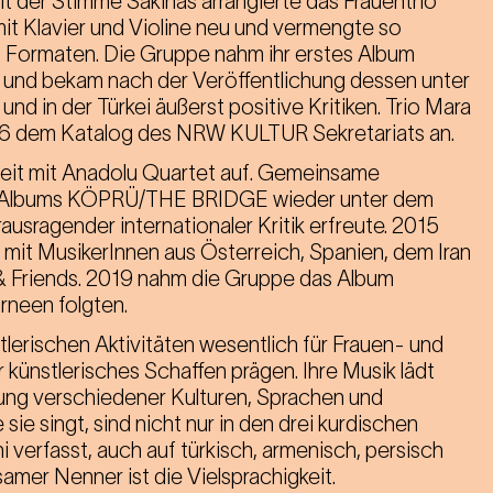
der Stimme Sakinas arrangierte das Frauentrio
it Klavier und Violine neu und vermengte so
n Formaten. Die Gruppe nahm ihr erstes Album
nd bekam nach der Veröffentlichung dessen unter
nd in der Türkei äußerst positive Kritiken. Trio Mara
16 dem Katalog des NRW KULTUR Sekretariats an.
it mit Anadolu Quartet auf. Gemeinsame
s Albums KÖPRÜ/THE BRIDGE wieder unter dem
usragender internationaler Kritik erfreute. 2015
mit MusikerInnen aus Österreich, Spanien, dem Iran
 & Friends. 2019 nahm die Gruppe das Album
rneen folgten.
stlerischen Aktivitäten wesentlich für Frauen- und
künstlerisches Schaffen prägen. Ihre Musik lädt
ung verschiedener Kulturen, Sprachen und
sie singt, sind nicht nur in den drei kurdischen
i verfasst, auch auf türkisch, armenisch, persisch
amer Nenner ist die Vielsprachigkeit.