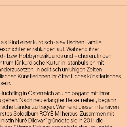
 als Kind einer kurdisch-alevitischen Familie
eschichtenerzählungen auf. Während ihrer
end- bzw. Hobbymusikbands und –choren. In den
rum für kurdische Kultur in Istanbul sich mit
nderzusetzen. In politisch unruhigen Zeiten
ischen KünstlerInnen ihr öffentliches künstlerisches
sein.
Flüchtling in Österreich an und begann mit ihrer
zu gehen. Nach neu erlangter Reisefreiheit, begann
äische Länder zu tragen. Während dieser intensiven
 erstes Soloalbum ROYÊ MI heraus. Zusammen mit
inistin Nurê Dilovanî gründete sie in 2011 die