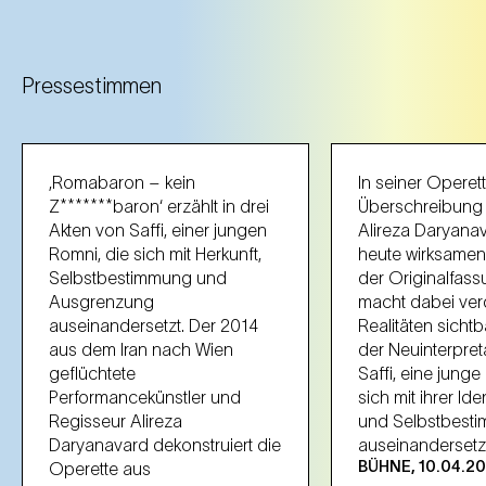
Pressestimmen
‚Romabaron – kein
In seiner Operet
Z*******baron‘ erzählt in drei
Überschreibung 
Akten von Saffi, einer jungen
Alireza Daryanav
Romni, die sich mit Herkunft,
heute wirksamen
Selbstbestimmung und
der Originalfas
Ausgrenzung
macht dabei ver
auseinandersetzt. Der 2014
Realitäten sicht
aus dem Iran nach Wien
der Neuinterpret
geflüchtete
Saffi, eine junge
Performancekünstler und
sich mit ihrer Iden
Regisseur Alireza
und Selbstbest
Daryanavard dekonstruiert die
auseinandersetzt
BÜHNE, 10.04.2
Operette aus