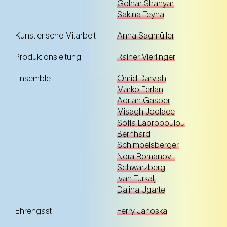
Golnar Shahyar
Sakina Teyna
Künstlerische Mitarbeit
Anna Sagmüller
Produktionsleitung
Rainer Vierlinger
Ensemble
Omid Darvish
Marko Ferlan
Adrian Gasper
Misagh Joolaee
Sofia Labropoulou
Bernhard
Schimpelsberger
Nora Romanov-
Schwarzberg
Ivan Turkalj
Dalina Ugarte
Ehrengast
Ferry Janoska