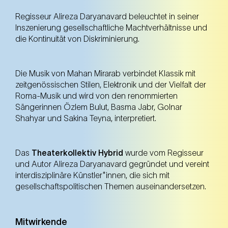
Regisseur Alireza Daryanavard beleuchtet in seiner
Inszenierung gesellschaftliche Machtverhältnisse und
die Kontinuität von Diskriminierung.
Publikumsgespräch nach der Vorstellung
(Moderation Steffen Jäger)
Die Musik von Mahan Mirarab verbindet Klassik mit
zeitgenössischen Stilen, Elektronik und der Vielfalt der
13. Apr.
Sonntag
Roma-Musik und wird von den renommierten
19.30 Uhr
Sängerinnen Özlem Bulut, Basma Jabr, Golnar
TQW Halle G (7. Bezirk)
Shahyar und Sakina Teyna, interpretiert.
TQW Halle G (7. Bezirk)
Ticket kaufen
Das
Theaterkollektiv Hybrid
wurde vom Regisseur
und Autor Alireza Daryanavard gegründet und vereint
interdisziplinäre Künstler*innen, die sich mit
gesellschaftspolitischen Themen auseinandersetzen.
Mitwirkende