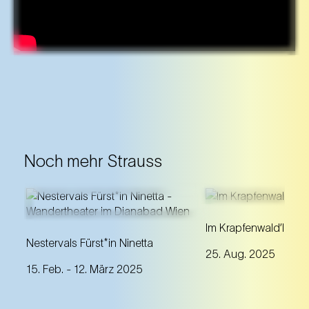
Noch mehr Strauss
Die Strauss-Operette über die
Packen Sie die B
Im Krapfenwald’l
geschlechterwechselnde
und lauschen Sie
Nestervals Fürst*in Ninetta
25. Aug. 2025
Fürst*in wird zum einzigartigen
schönsten Ausblic
15. Feb.
- 12. März 2025
Wandertheater im stillgelegten
Stadt der Wiener
Dianabad.
5/8erl in Ehr’n!