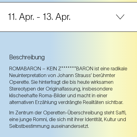
11. Apr.
- 13. Apr.
11. Apr.
Freitag
19.30 Uhr
TQW Halle G (7. Bezirk)
Beschreibung
TQW Halle G (7. Bezirk)
ROMABARON – KEIN Z*******BARON ist eine radikale
Ticket kaufen
Neuinterpretation von Johann Strauss’ berühmter
Operette. Sie hinterfragt die bis heute wirksamen
Stereotypen der Originalfassung, insbesondere
klischeehafte Roma-Bilder und macht in einer
12. Apr.
Samstag
alternativen Erzählung verdrängte Realitäten sichtbar.
19.30 Uhr
TQW Halle G (7. Bezirk)
Im Zentrum der Operetten-Überschreibung steht Saffi,
TQW Halle G (7. Bezirk)
eine junge Romni, die sich mit ihrer Identität, Kultur und
Selbstbestimmung auseinandersetzt.
Ticket kaufen