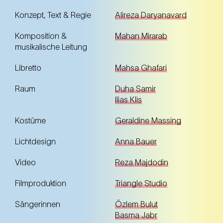
Konzept, Text & Regie
Alireza Daryanavard
Komposition &
Mahan Mirarab
musikalische Leitung
Libretto
Mahsa Ghafari
Raum
Duha Samir
Ilias Klis
Kostüme
Geraldine Massing
Lichtdesign
Anna Bauer
Video
Reza Majdodin
Filmproduktion
Triangle Studio
Sängerinnen
Özlem Bulut
Basma Jabr