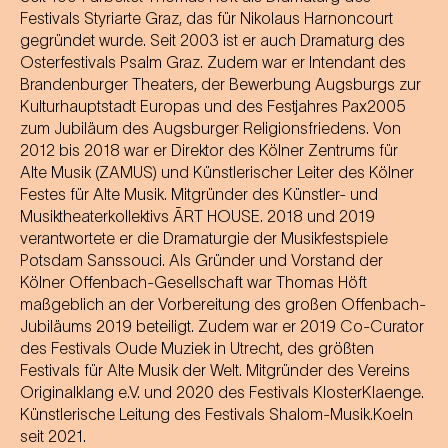
Festivals Styriarte Graz, das für Nikolaus Harnoncourt
gegründet wurde. Seit 2003 ist er auch Dramaturg des
Osterfestivals Psalm Graz. Zudem war er Intendant des
Brandenburger Theaters, der Bewerbung Augsburgs zur
Kulturhauptstadt Europas und des Festjahres Pax2005
zum Jubiläum des Augsburger Religionsfriedens. Von
2012 bis 2018 war er Direktor des Kölner Zentrums für
Alte Musik (ZAMUS) und Künstlerischer Leiter des Kölner
Festes für Alte Musik. Mitgründer des Künstler- und
Musiktheaterkollektivs ĀRT HOUSE. 2018 und 2019
verantwortete er die Dramaturgie der Musikfestspiele
Potsdam Sanssouci. Als Gründer und Vorstand der
Kölner Offenbach-Gesellschaft war Thomas Höft
maßgeblich an der Vorbereitung des großen Offenbach-
Jubiläums 2019 beteiligt. Zudem war er 2019 Co-Curator
des Festivals Oude Muziek in Utrecht, des größten
Festivals für Alte Musik der Welt. Mitgründer des Vereins
Originalklang e.V. und 2020 des Festivals KlosterKlaenge.
Künstlerische Leitung des Festivals Shalom-Musik.Koeln
seit 2021.