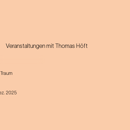
Veranstaltungen mit
Thomas Höft
 Traum
on Johann Strauss
g
ez. 2025