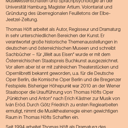
Musikwissenschaften und Sprachpsychologie an der
Universität Hamburg, Magister Artium. Volontariat und
Gründung des überregionalen Feuilletons der Elbe-
Jeetzel-Zeitung.
Thomas Höft arbeitet als Autor, Regisseur und Dramaturg
in sehr unterschiedlichen Bereichen der Kunst. Er
verantwortet große historische Themenausstellungen in
deutschen und österreichischen Museen und schreibt
Sachbücher – für „Welt aus Eisen“ wurde er mit dem
Österreichischen Staatspreis Buchkunst ausgezeichnet.
Vor allem aber ist er mit zahlreichen Theaterstücken und
Opernlibretti bekannt geworden, u.a. für die Deutsche
Oper Berlin, die Komische Oper Berlin und die Bregenzer
Festspiele. Bisheriger Höhepunkt war 2010 an der Wiener
Staatsoper die Uraufführung von Thomas Höfts Oper
„Pünktchen und Anton“ nach Erich Kästner zur Musik von
Iván Eröd. Durch Götz Friedrich zu ersten Regiearbeiten
ermutigt, nimmt die Musiktheaterregie einen gewichtigen
Raum in Thomas Höfts Schaffen ein.
Seit 1994 arbeitet Thomas Höft als Dramaturg des