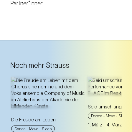
Partner*innen
Noch mehr Strauss
Eine dreistöckige
In einer utopische
Seid umschlungen, Mi
Klanglandschaft, in der
verschmelzen Liv
zeitgenössische Chormusik
elektronische Klä
Dance - Move - Sleep
Die Freude am Leben
auf die zeitlosen Klänge von
einem berausche
1. März
- 4. März 202
Johann Strauss trifft.
Tanzerlebnis!
Dance - Move - Sleep