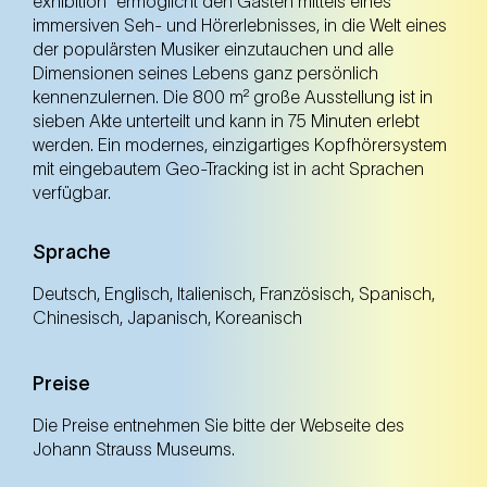
exhibition“ ermöglicht den Gästen mittels eines
10.00 Uhr – 19.00 Uhr
immersiven Seh- und Hörerlebnisses, in die Welt eines
der populärsten Musiker einzutauchen und alle
Sa
Dimensionen seines Lebens ganz persönlich
10.00 Uhr – 19.00 Uhr
kennenzulernen. Die 800 m² große Ausstellung ist in
sieben Akte unterteilt und kann in 75 Minuten erlebt
So
werden. Ein modernes, einzigartiges Kopfhörersystem
mit eingebautem Geo-Tracking ist in acht Sprachen
10.00 Uhr – 18.00 Uhr
verfügbar.
Sprache
Deutsch, Englisch, Italienisch, Französisch, Spanisch,
Chinesisch, Japanisch, Koreanisch
Preise
Die Preise entnehmen Sie bitte der Webseite des
Johann Strauss Museums.