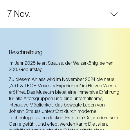
7. Nov.
Mo
Beschreibung
10.00 Uhr – 18.00 Uhr
Im Jahr 2025 feiert Strauss, der Walzerkönig, seinen
Di
200. Geburtstag!
10.00 Uhr – 18.00 Uhr
Zu diesem Anlass wird im November 2024 die neue
„ART & TECH Museum Experience“ im Herzen Wiens
Mi
eröffnet. Das Museum bietet eine immersive Erfahrung
10.00 Uhr – 18.00 Uhr
für alle Altersgruppen und eine unterhaltsame,
interaktive Möglichkeit, das bewegte Leben von
Do
Johann Strauss unterstützt durch moderne
10.00 Uhr – 18.00 Uhr
Technologie zu entdecken. Es ist ein Ort, an dem sein
Genie gefühlt und erlebt werden kann: Die „silent
Fr