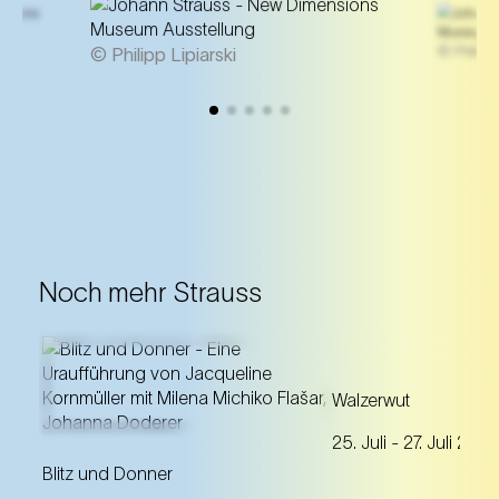
© Philipp 
© Philipp Lipiarski
Noch mehr Strauss
Eine verbotene Liebe wird
Ein Tanzstück, das
Walzerwut
Theater: Milena Michiko Flašar
fröhliche Apokaly
25. Juli
- 27. Juli 2025
beantwortet die Briefe von
einem Best of Jo
Johann Strauss an Olga
eintaucht.
Blitz und Donner
Smirnitskaja.