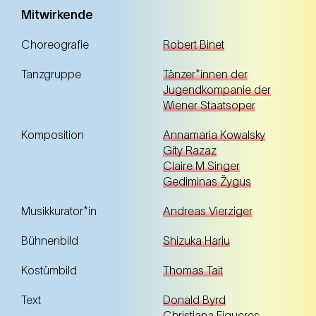
Mitwirkende
Choreografie
Robert Binet
14. Okt.
Dienstag
10.30 Uhr
Tanzgruppe
Tänzer*innen der
NEST – Neue Staatsoper im Künstlerhaus (1.
Jugendkompanie der
Bezirk)
Wiener Staatsoper
NEST – Neue Staatsoper im Künstlerhaus (1. Bezirk)
Komposition
Annamaria Kowalsky
Anmelden
Gity Razaz
Claire M Singer
Gediminas Žygus
Musikkurator*in
Andreas Vierziger
Schulvorstellung
Bühnenbild
Shizuka Hariu
Kostümbild
Thomas Tait
16. Okt.
Donnerstag
10.30 Uhr
Text
Donald Byrd
NEST – Neue Staatsoper im Künstlerhaus (1.
Christiana Figueres
Bezirk)