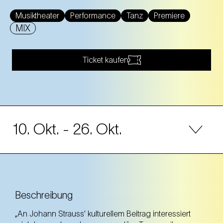
Musiktheater
Performance
Tanz
Premiere
MIX
Ticket kaufen
10. Okt.
- 26. Okt.
10. Okt.
Freitag
19.00 Uhr
NEST – Neue Staatsoper im Künstlerhaus (1.
Bezirk)
Beschreibung
NEST – Neue Staatsoper im Künstlerhaus (1. Bezirk)
„An Johann Strauss’ kulturellem Beitrag interessiert