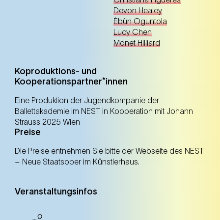
Devon Healey
NEST – Neue Staatsoper im Künstlerhaus (1. Bezirk)
Èbùn Oguntola
Lucy Chen
Anmelden
Monet Hilliard
Koproduktions- und
Kooperationspartner*innen
Schulvorstellung
Eine Produktion der Jugendkompanie der
Ballettakademie im NEST in Kooperation mit Johann
Strauss 2025 Wien
17. Okt.
Freitag
Preise
14.00 Uhr
NEST – Neue Staatsoper im Künstlerhaus (1.
Die Preise entnehmen Sie bitte der Webseite des NEST
Bezirk)
– Neue Staatsoper im Künstlerhaus.
NEST – Neue Staatsoper im Künstlerhaus (1. Bezirk)
Anmelden
Veranstaltungsinfos