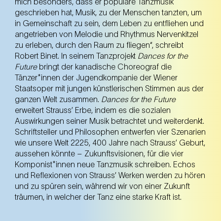
mich besonders, dass er populäre Tanzmusik
Ticket kaufen
geschrieben hat, Musik, zu der Menschen tanzten, um
in Gemeinschaft zu sein, dem Leben zu entfliehen und
angetrieben von Melodie und Rhythmus Nervenkitzel
zu erleben, durch den Raum zu fliegen“, schreibt
12. Okt.
Sonntag
Robert Binet. In seinem Tanzprojekt
Dances for the
11.00 Uhr
Future
bringt der kanadische Choreograf die
NEST – Neue Staatsoper im Künstlerhaus (1.
Bezirk)
Tänzer*innen der Jugendkompanie der Wiener
NEST – Neue Staatsoper im Künstlerhaus (1. Bezirk)
Staatsoper mit jungen künstlerischen Stimmen aus der
ganzen Welt zusammen.
Dances for the Future
erweitert Strauss’ Erbe, indem es die sozialen
Ticket kaufen
Auswirkungen seiner Musik betrachtet und weiterdenkt.
Schriftsteller und Philosophen entwerfen vier Szenarien
wie unsere Welt 2225, 400 Jahre nach Strauss’ Geburt,
aussehen könnte – Zukunftsvisionen, für die vier
12. Okt.
Sonntag
17.00 Uhr
Komponist*innen neue Tanzmusik schreiben. Echos
und Reflexionen von Strauss’ Werken werden zu hören
NEST – Neue Staatsoper im Künstlerhaus (1.
Bezirk)
und zu spüren sein, während wir von einer Zukunft
NEST – Neue Staatsoper im Künstlerhaus (1. Bezirk)
träumen, in welcher der Tanz eine starke Kraft ist.
Ticket kaufen