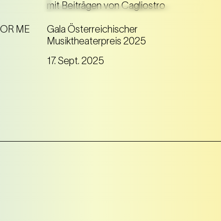
Der Österreichische
die
Musiktheaterpreis 2025 im
FOR ME
Gala Österreichischer
uss' mit
Zirkuszelt des Circus-Theater
Musiktheaterpreis 2025
er
Roncalli – eine
17. Sept. 2025
Galaveranstaltung mit Beiträgen
aus
Cagliostro - Johann Strauss
im Zirkuszelt