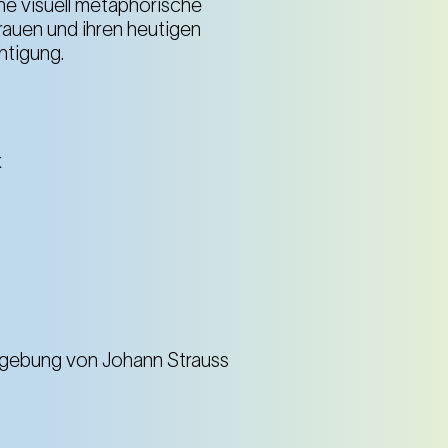
ine visuell metaphorische
auen und ihren heutigen
htigung.
k
dgebung von Johann Strauss