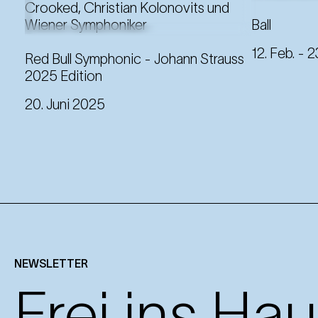
Ein inte
für die 
Ball
Rollende
12. Feb.
- 2
Melodien
Red Bull Symphonic - Johann Strauss
2025 Edition
20. Juni 2025
NEWSLETTER
Frei ins Hau