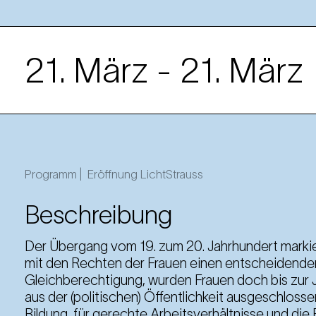
21. März
- 21. März
21. März
Freitag
17.00 Uhr
Programm |
Eröffnung LichtStrauss
21. März
Beschreibung
Freitag
19.00 Uhr
Der Übergang vom 19. zum 20. Jahrhundert markie
mit den Rechten der Frauen einen entscheidenden
Gleichberechtigung, wurden Frauen doch bis zu
aus der (politischen) Öffentlichkeit ausgeschloss
Bildung, für gerechte Arbeitsverhältnisse und die 