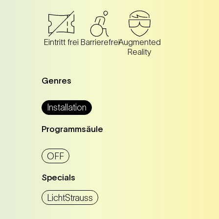
Eintritt frei
Barrierefrei
Augmented
Reality
Genres
Installation
Programmsäule
OFF
Specials
LichtStrauss