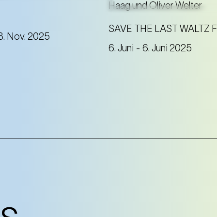
raktives Mitmachtheater
Kleinsten: Alles Runde und
Am Jahrestag seines
 wird in Walzer-
Begräbnisses feiern wir 
SAVE THE LAST WALTZ 
3. Nov. 2025
 verwandelt!
Wiederauferstehung Stra
6. Juni
- 6. Juni 2025
einer Theater-Disko voll
Emotionen!
s,