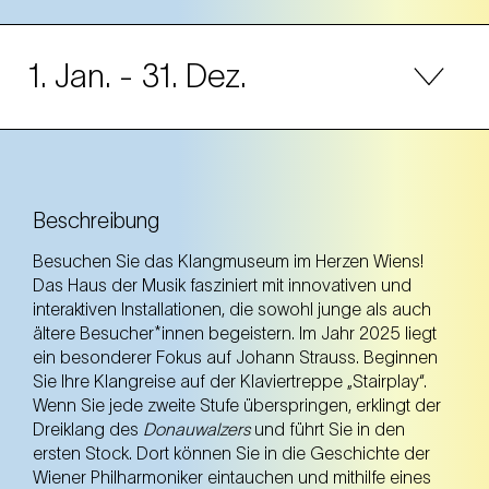
1. Jan.
- 31. Dez.
Mo
Beschreibung
ab 10.00 Uhr
Besuchen Sie das Klangmuseum im Herzen Wiens!
Di
Das Haus der Musik fasziniert mit innovativen und
ab 10.00 Uhr
interaktiven Installationen, die sowohl junge als auch
ältere Besucher*innen begeistern. Im Jahr 2025 liegt
Mi
ein besonderer Fokus auf Johann Strauss. Beginnen
ab 10.00 Uhr
Sie Ihre Klangreise auf der Klaviertreppe „Stairplay“.
Wenn Sie jede zweite Stufe überspringen, erklingt der
Do
Dreiklang des
Donauwalzers
und führt Sie in den
ersten Stock. Dort können Sie in die Geschichte der
ab 10.00 Uhr
Wiener Philharmoniker eintauchen und mithilfe eines