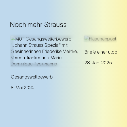
Noch mehr Strauss
Im MUT-Sonderwettbewerb
Johann Strauss’
Briefe einer utopisch
zur Wiener Operette
leidenschaftliche 
28. Jan. 2025
überzeugten die
Olga Smirnitskaja
Gewinnerinnen Friederike
künstlerische Dars
Meinke, Verena Tranker und
Diskurs.
Gesangswettbewerb
Marie-Dominique Ryckmanns.
8. Mai 2024