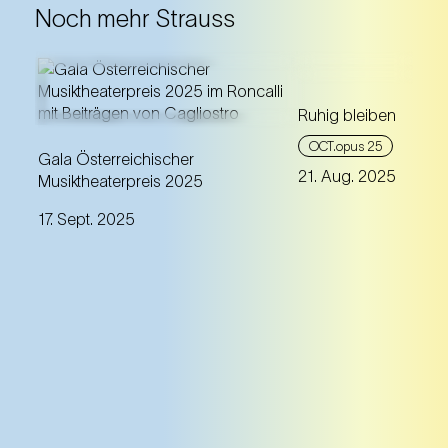
Noch mehr Strauss
Ruhig bleiben
Der Österreichische
Philosophie und Li
OCT.opus 25
Musiktheaterpreis 2025 im
Gala Österreichischer
Gespräch: Zwei p
21. Aug. 2025
Zirkuszelt des Circus-Theater
Musiktheaterpreis 2025
Hochkaräter der h
Roncalli – eine
Kulturlandschaft 
17. Sept. 2025
Galaveranstaltung mit
Schriftstellerin N
Beiträgen aus
Cagliostro -
und der Philosop
Johann Strauss im Zirkuszelt
— treffen aufeina
Fragen spekulativ
Empfindsamkeit u
Zusammenlebens
nachzugehen.