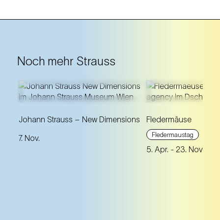
Noch mehr Strauss
Tauchen Sie ein in das
Johann Strauss – New Dimensions
Fledermäuse
Das Sozialleben u
bewegte Leben von Johann
Klänge der echte
Fledermaustag
7. Nov.
Strauss - ein immersives Seh-
Fledermäuse treff
5. Apr.
- 23. Nov. 20
und Hörerlebnis für alle
Fledermaus
von J
Altersgruppen!
Strauss.