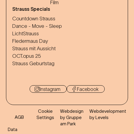
Film
Strauss Specials
Countdown Strauss
Dance - Move - Sleep
LichtStrauss
Fledermaus Day
Strauss mit Aussicht
OCT.opus 25
Strauss Geburtstag
Instagram
Facebook
Cookie
Webdesign
Webdevelopment
AGB
Settings
by Gruppe
by Levels
am Park
Data