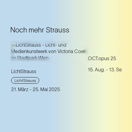
Noch mehr Strauss
Ein riesiger, sch
OCT.opus 25
Oktopus am Karlsp
Ein Licht- und
15. Aug.
- 13. Sept. 
Johann Strauss' W
LichtStrauss
Medienkunstwerk im Wiener
und humorvoll zu
Stadtpark inspiriert von 7
LichtStrauss
starken Frauenfiguren aus
21. März
- 25. Mai 2025
Strauss' Operetten.