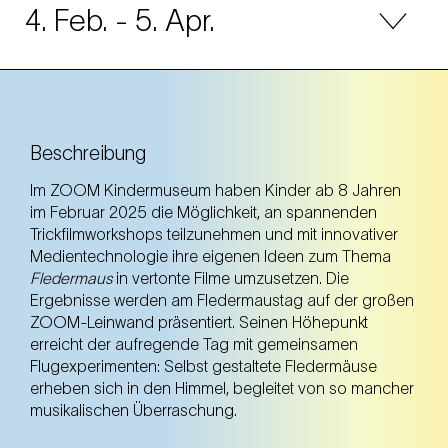
4. Feb.
- 5. Apr.
4. Feb.
Dienstag
10.00 Uhr
ZOOM Kindermuseum (7. Bezirk)
Beschreibung
ZOOM Kindermuseum (7. Bezirk)
Im ZOOM Kindermuseum haben Kinder ab 8 Jahren
im Februar 2025 die Möglichkeit, an spannenden
Altersspanne: 8-12 Jahre
Trickfilmworkshops teilzunehmen und mit innovativer
Medientechnologie ihre eigenen Ideen zum Thema
Fledermaus
in vertonte Filme umzusetzen. Die
Ergebnisse werden am Fledermaustag auf der großen
5. Feb.
Mittwoch
ZOOM-Leinwand präsentiert. Seinen Höhepunkt
10.00 Uhr
erreicht der aufregende Tag mit gemeinsamen
ZOOM Kindermuseum (7. Bezirk)
Flugexperimenten: Selbst gestaltete Fledermäuse
ZOOM Kindermuseum (7. Bezirk)
erheben sich in den Himmel, begleitet von so mancher
musikalischen Überraschung.
Altersspanne: 8-12 Jahre