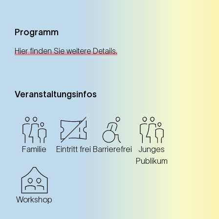
Programm
22. Feb.
Samstag
10.00 Uhr
Hier finden Sie weitere Details.
ZOOM Kindermuseum (7. Bezirk)
ZOOM Kindermuseum (7. Bezirk)
Ausverkauft
Veranstaltungsinfos
Altersspanne: 10-14 Jahre
Familie
Eintritt frei
Barrierefrei
Junges
Publikum
23. Feb.
Sonntag
10.00 Uhr
Workshop
ZOOM Kindermuseum (7. Bezirk)
ZOOM Kindermuseum (7. Bezirk)