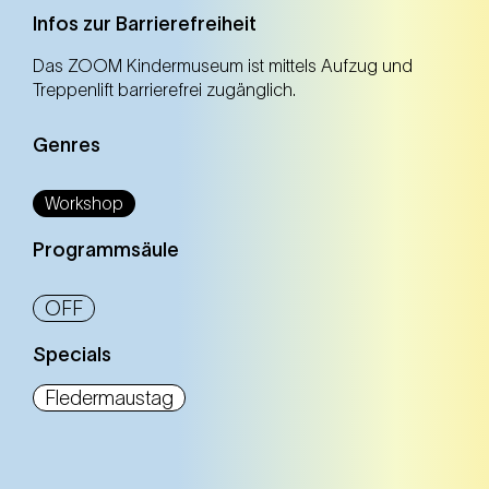
Infos zur Barrierefreiheit
Ausverkauft
Das ZOOM Kindermuseum ist mittels Aufzug und
Treppenlift barrierefrei zugänglich.
Altersspanne: 10-14 Jahre
Genres
Workshop
5. Apr.
Samstag
Programmsäule
14.00 Uhr
ZOOM Kindermuseum (7. Bezirk)
ZOOM Kindermuseum (7. Bezirk)
OFF
Specials
Flugexperiment und gemeinsames
Screening der entstandenen Filme
Fledermaustag
5. Apr.
Samstag