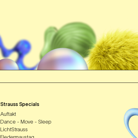
m
Strauss Specials
Auftakt
Dance - Move - Sleep
LichtStrauss
Fledermaustag