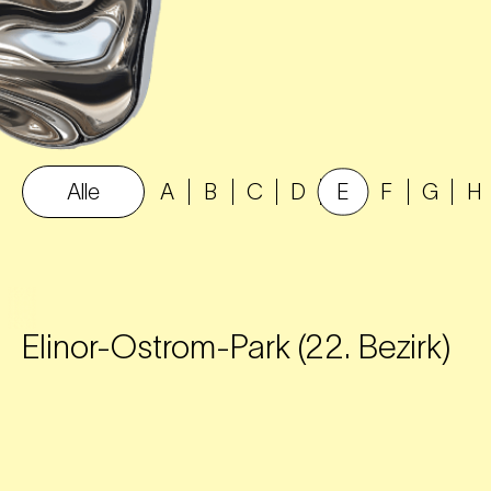
Alle
A
B
C
D
E
F
G
H
Elinor-Ostrom-Park (22. Bezirk)