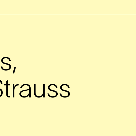
s,
trauss