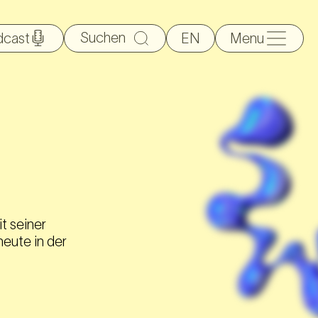
Suche
dcast
EN
Menu
nach:
it seiner
eute in der