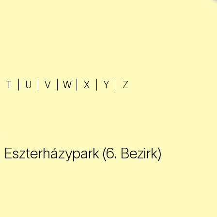
T
U
V
W
X
Y
Z
Eszterházypark (6. Bezirk)