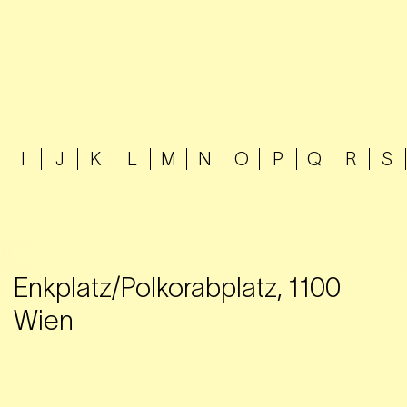
I
J
K
L
M
N
O
P
Q
R
S
Enkplatz/Polkorabplatz, 1100
Wien