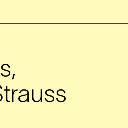
s,
trauss