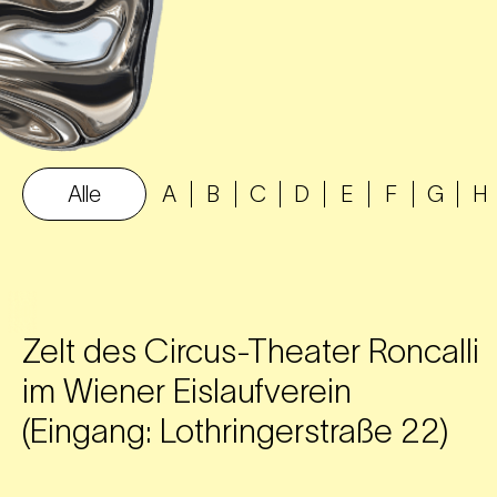
Alle
A
B
C
D
E
F
G
H
Zelt des Circus-Theater Roncalli
im Wiener Eislaufverein
(Eingang: Lothringerstraße 22)