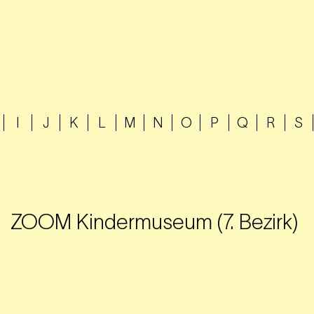
I
J
K
L
M
N
O
P
Q
R
S
ZOOM Kindermuseum (7. Bezirk)