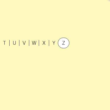
T
U
V
W
X
Y
Z