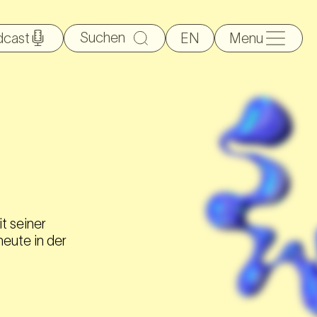
Suche
dcast
EN
Menu
nach:
it seiner
eute in der