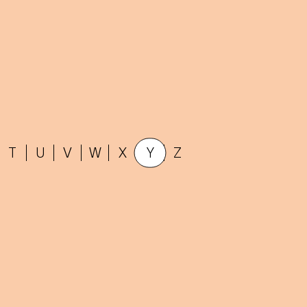
T
U
V
W
X
Y
Z