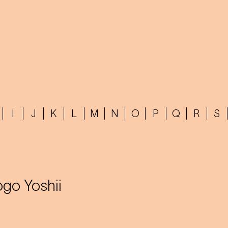
I
J
K
L
M
N
O
P
Q
R
S
go Yoshii