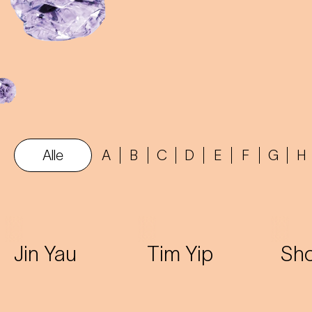
Alle
A
B
C
D
E
F
G
H
Jin Yau
Tim Yip
Sho