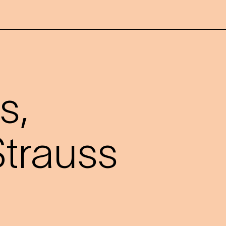
s,
trauss