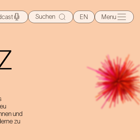
Suche
dcast
EN
Menu
nach:
-Z
s
neu
innen und
derne zu