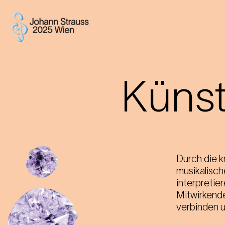
Künst
Durch die k
musikalisch
interpretie
Mitwirkende
verbinden un