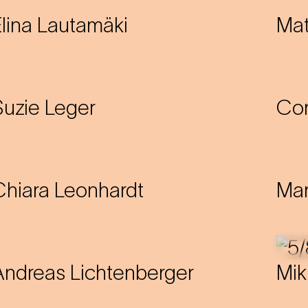
Elina Lautamäki
Mat
Suzie Leger
Cor
Chiara Leonhardt
Mar
Andreas Lichtenberger
Mik