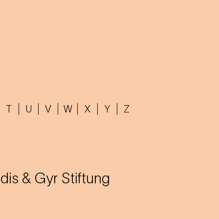
T
U
V
W
X
Y
Z
dis & Gyr Stiftung