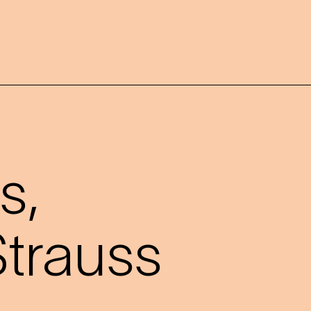
s,
trauss