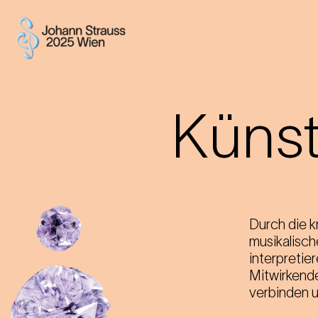
Künst
Durch die k
musikalisch
interpretie
Mitwirkende
verbinden un