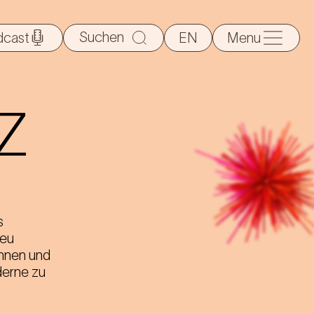
Suche
dcast
EN
Menu
nach:
-Z
s
neu
innen und
derne zu