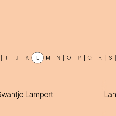
I
J
K
L
M
N
O
P
Q
R
S
Swantje Lampert
Lan