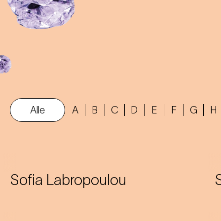
Alle
A
B
C
D
E
F
G
H
Sofia Labropoulou