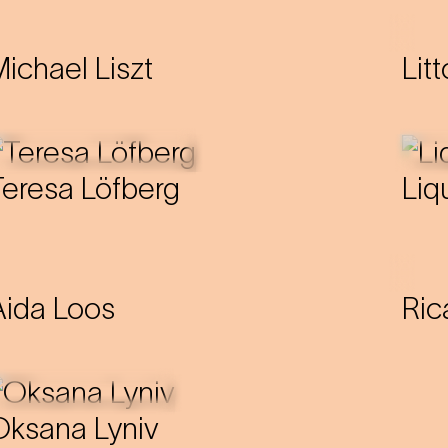
ichael Liszt
Lit
Teresa Löfberg
Liq
Aida Loos
Ric
Oksana Lyniv