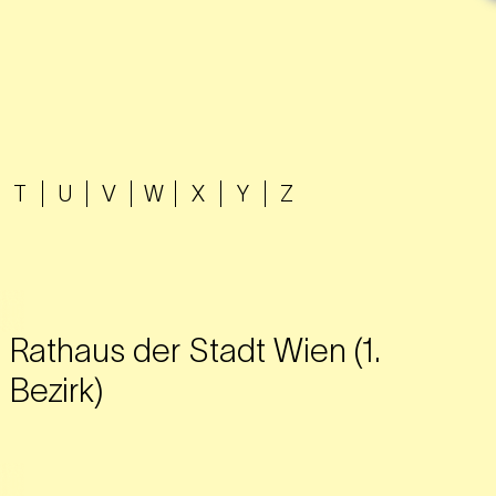
T
U
V
W
X
Y
Z
Rathaus der Stadt Wien (1.
Bezirk)