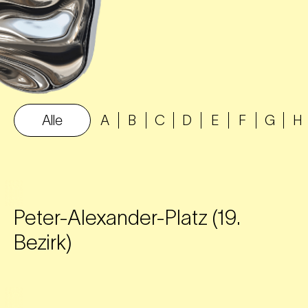
Alle
A
B
C
D
E
F
G
H
Peter-Alexander-Platz (19.
Bezirk)