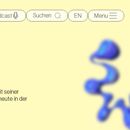
Suche
dcast
EN
Menu
nach:
it seiner
eute in der