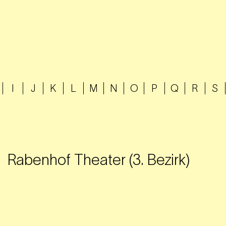
I
J
K
L
M
N
O
P
Q
R
S
Rabenhof Theater (3. Bezirk)