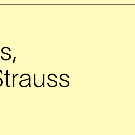
s,
trauss