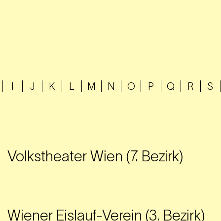
I
J
K
L
M
N
O
P
Q
R
S
Volkstheater Wien (7. Bezirk)
Wiener Eislauf-Verein (3. Bezirk)