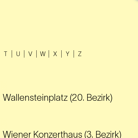
T
U
V
W
X
Y
Z
Wallensteinplatz (20. Bezirk)
Wiener Konzerthaus (3. Bezirk)