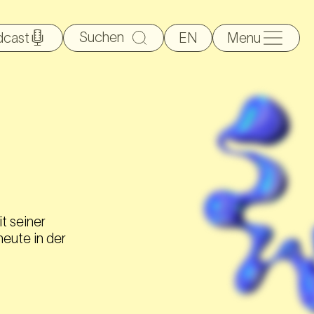
Suche
dcast
EN
Menu
nach:
it seiner
eute in der