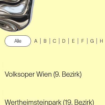
Alle
A
B
C
D
E
F
G
H
Volksoper Wien (9. Bezirk)
Wertheimsteinpark (19. Bezirk)