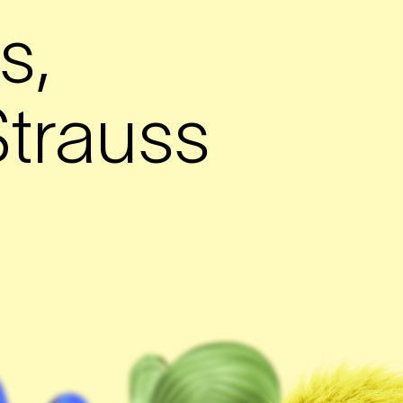
s,
trauss